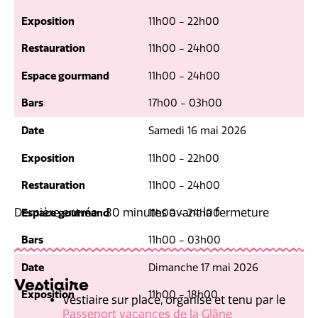
Exposition
11h00 - 22h00
Restauration
11h00 - 24h00
Espace gourmand
11h00 - 24h00
Bars
17h00 - 03h00
Date
Samedi 16 mai 2026
Exposition
11h00 - 22h00
Restauration
11h00 - 24h00
Dernière entrée : 30 minutes avant la fermeture
Espace gourmand
11h00 - 24h00
Bars
11h00 - 03h00
Date
Dimanche 17 mai 2026
Vestiaire
Exposition
11h00 - 18h00
Vestiaire sur place, organisé et tenu par le
Passeport vacances de la Glâne